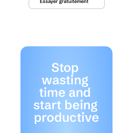
Essayer gratuitement
Stop 
wasting 
time and 
start being 
productive