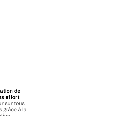
tion de 
ns effort
r sur tous 
s grâce à la 
tion 