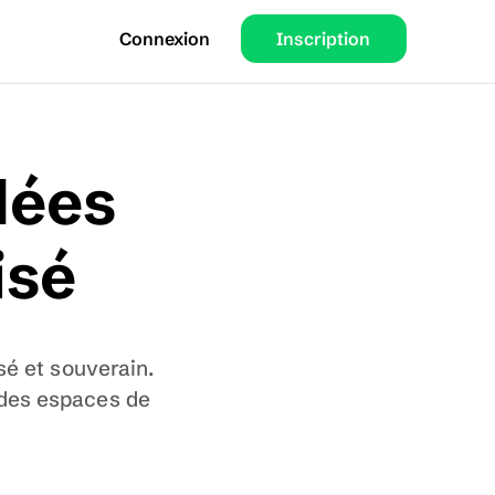
Connexion
Inscription
dées 
isé
é et souverain. 
 des espaces de 