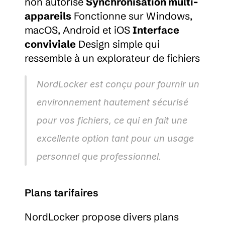
non autorisé 
Synchronisation multi-
appareils
 Fonctionne sur Windows, 
macOS, Android et iOS 
Interface 
conviviale
 Design simple qui 
ressemble à un explorateur de fichiers
NordLocker est conçu pour fournir un 
environnement hautement sécurisé 
pour vos fichiers, ce qui en fait une 
excellente option tant pour un usage 
personnel que professionnel.
Plans tarifaires
NordLocker propose divers plans 