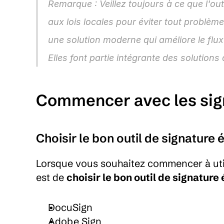
Remarque : Veillez toujours à ce que l'out
aux lois locales pour éviter tout problème
une solution moderne qui améliore le flux 
Elles font partie intégrante des solution
Commencer avec les sig
Choisir le bon outil de signature 
Lorsque vous souhaitez commencer à utili
est de 
choisir le bon outil de signature
DocuSign
Adobe Sign