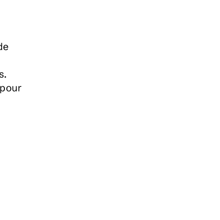
e 
s.
pour 