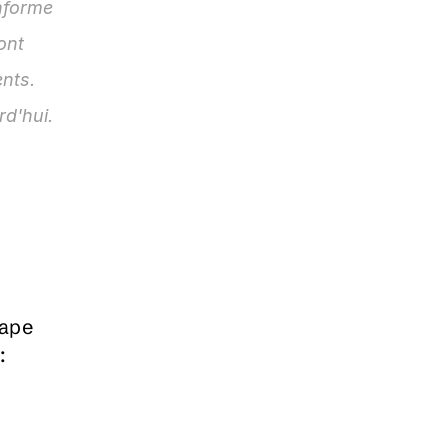
nforme 
nt 
nts. 
rd'hui.
ape 
: