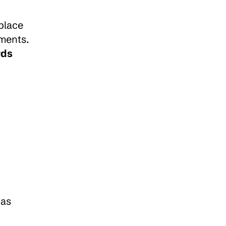
lace 
ments. 
ds 
as 