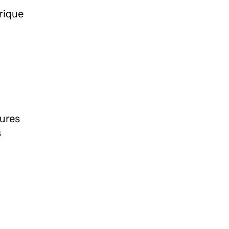
ique 
ures 
 