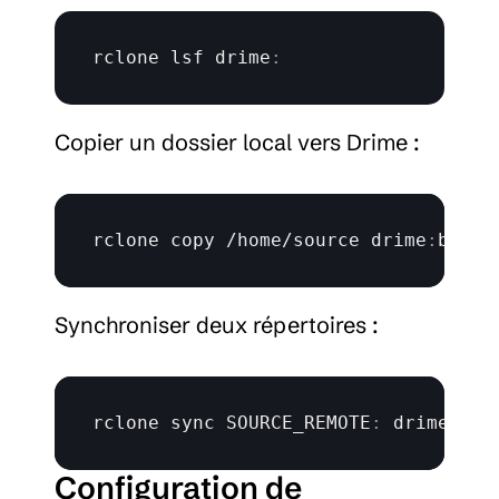
rclone 
lsf 
drime
:
Copier un dossier local vers Drime :
rclone 
copy
 /
home
/
source 
drime
:
backu
Synchroniser deux répertoires :
rclone 
sync 
SOURCE_REMOTE
:
 drime
:
Configuration de 