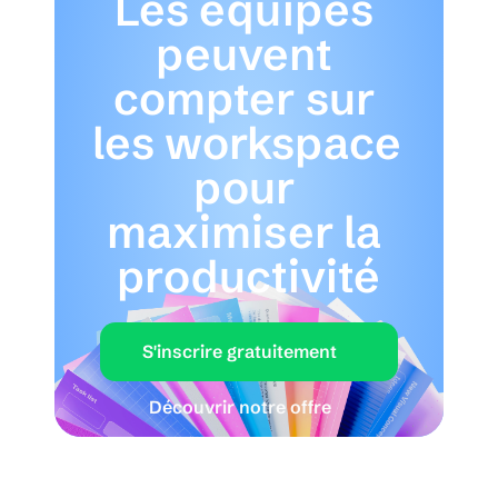
Les équipes 
peuvent 
compter sur 
les workspace 
pour 
maximiser la 
productivité
S'inscrire gratuitement
Découvrir notre offre