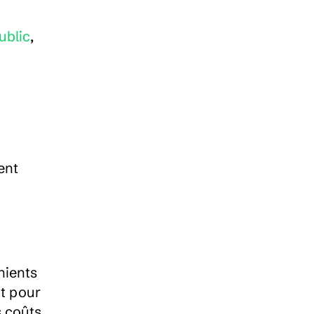
ublic
, 
nt 
ients 
t pour 
 coûts 