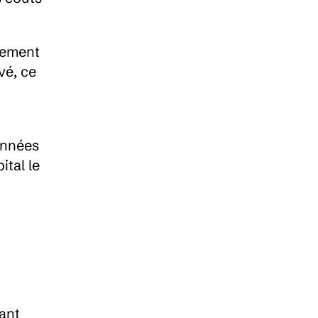
lement 
é, ce 
nnées 
tal le 
ant 