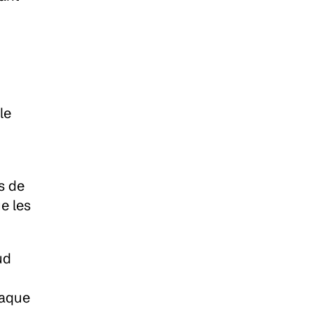
e 
 de 
 les 
d 
aque 