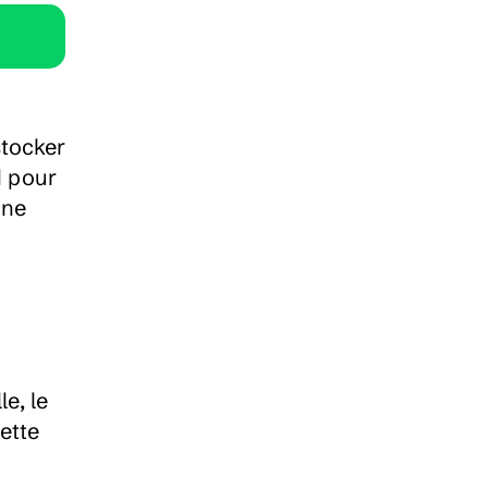
tocker 
 pour 
ne 
e, le 
tte 