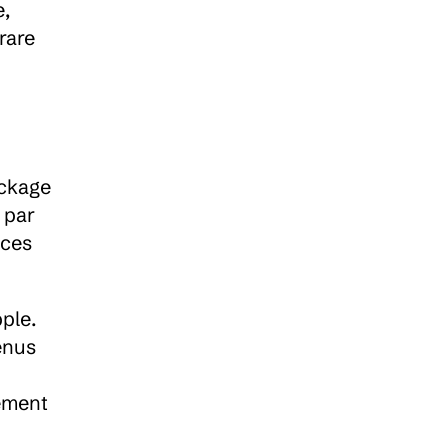
, 
are 
ckage 
par 
ces 
ple. 
nus 
ement 