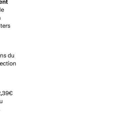
nt 
e 
 
ters 
ns du 
ection 
,39€ 
u 
 