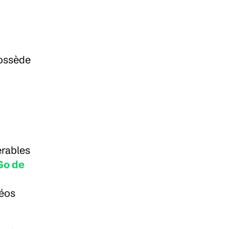
ossède 
rables 
Go de 
éos 