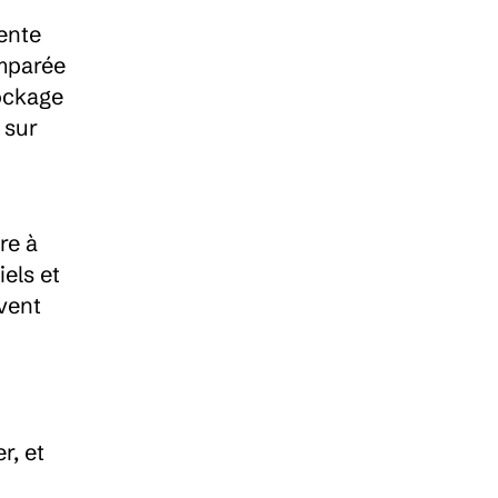
ente 
mparée 
ockage 
sur 
e à 
ls et 
ent 
, et 