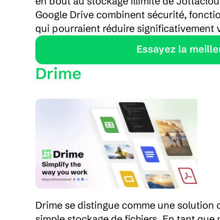
en bout au stockage illimité de Jottacloud
Google Drive combinent sécurité, foncti
qui pourraient réduire significativemen
    Essayez la meil
Drime
Drime se distingue comme une solution d
simple stockage de fichiers. En tant que 