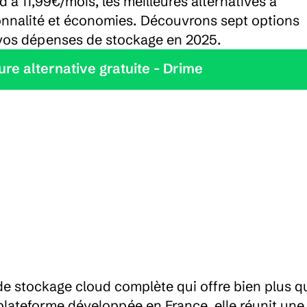
 à 11,99€/mois, les meilleures alternatives à 
onnalité et économies. Découvrons sept options 
t vos dépenses de stockage en 2025.
leure alternative gratuite - Drime
e stockage cloud complète qui offre bien plus qu
plateforme développée en France, elle réunit une 