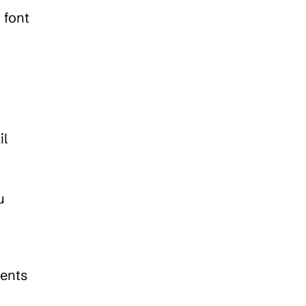
font 
l 
 
ents 