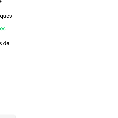
 
iques
es 
 de 