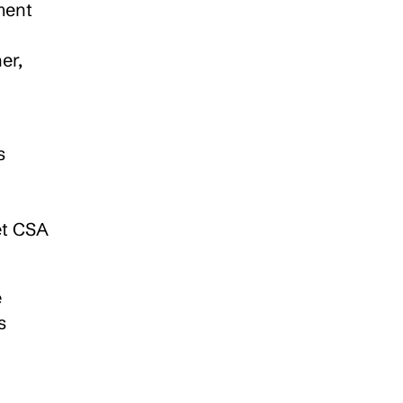
ent 
r, 
 
t CSA 
 
 