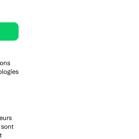
ons 
logies 
urs 
sont 
 