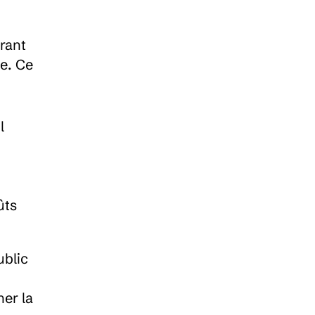
rant 
e. Ce 
 
ts 
blic 
er la 