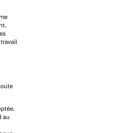
me 
t. 
es 
ravail 
oute 
ptée. 
 au 