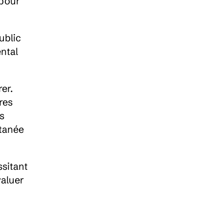
pour 
blic 
tal 
r. 
es 
s 
tanée 
sitant 
aluer 