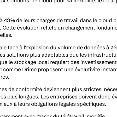
solutions : le cloud pour sa flexibilité, le local 
jà 43% de leurs charges de travail dans le cloud pu
. Cette évolution reflète un changement fondamen
elles.
e face à l'explosion du volume de données à gére
s solutions plus adaptables que les infrastructur
 que le stockage local requiert des investissement
ud comme Drime proposent une évolutivité instan
res.
ces de conformité deviennent plus strictes, néces
s plus longues. Les entreprises doivent donc év
ieux à leurs obligations légales spécifiques.
otamment avec l'essor du télétravail, modifie 