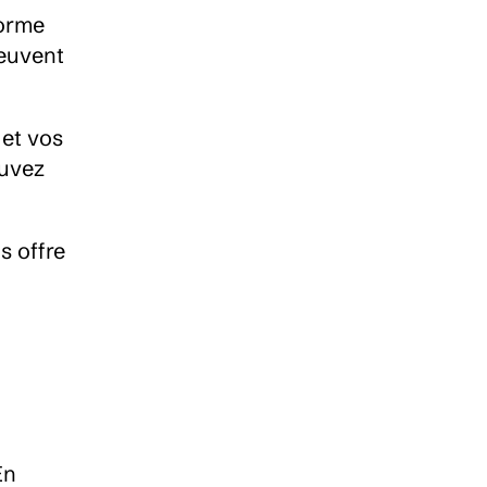
orme 
euvent 
et vos 
uvez 
 offre 
n 