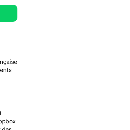
nçaise 
ents 
 
opbox 
 des 