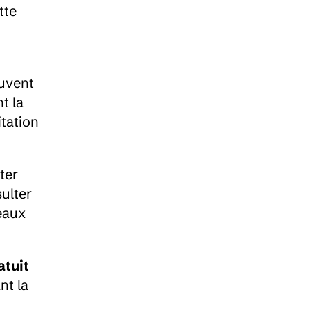
te 
uvent 
 la 
tation 
ter 
ulter 
eaux 
atuit
t la 