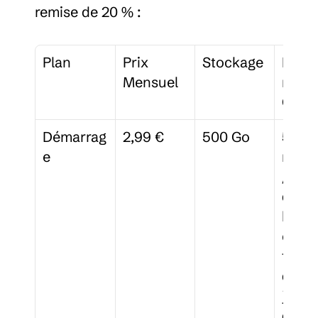
remise de 20 % :
Plan
Prix 
Stockage
Fonct
Mensuel
nalité
Clés
Démarrag
2,99 €
500 Go
5 
e
memb
/espa
de tra
histo
e des 
fichie
de 30
jours,
dema