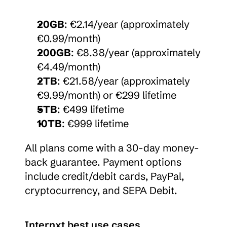
20GB
: €2.14/year (approximately 
€0.99/month)
200GB
: €8.38/year (approximately 
€4.49/month)
2TB
: €21.58/year (approximately 
€9.99/month) or €299 lifetime
5TB
: €499 lifetime
10TB
: €999 lifetime
All plans come with a 30-day money-
back guarantee. Payment options 
include credit/debit cards, PayPal, 
cryptocurrency, and SEPA Debit.
Internxt best use cases