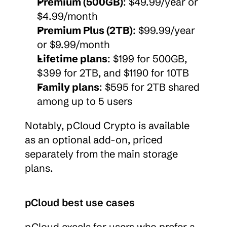
Premium (500GB)
: $49.99/year or 
$4.99/month
Premium Plus (2TB)
: $99.99/year 
or $9.99/month
Lifetime plans
: $199 for 500GB, 
$399 for 2TB, and $1190 for 10TB
Family plans
: $595 for 2TB shared 
among up to 5 users
Notably, pCloud Crypto is available 
as an optional add-on, priced 
separately from the main storage 
plans.
pCloud best use cases
pCloud excels for users who prefer a 