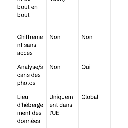
bout en 
es 
bout
uniq
ent)
Chiffreme
Non
Non
Non
nt sans 
accès
Analyse/s
Non
Oui
Non
cans des 
photos
Lieu 
Uniquem
Global
Globa
d'héberge
ent dans 
ment des 
l'UE
données