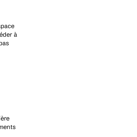
space 
der à 
pas 
ère 
ments 