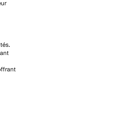
ur 
és. 
ant 
frant 