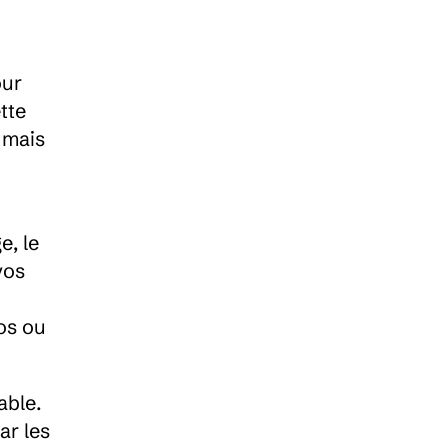
ur 
te 
mais 
, le 
os 
s ou 
ble. 
r les 