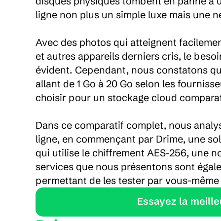
disques physiques tombent en panne à un
ligne non plus un simple luxe mais une né
Avec des photos qui atteignent facilemen
et autres appareils derniers cris, le beso
évident. Cependant, nous constatons que 
allant de 1 Go à 20 Go selon les fournisse
choisir pour un stockage cloud comparati
Dans ce comparatif complet, nous analyso
ligne, en commençant par Drime, une so
qui utilise le chiffrement AES-256, une n
services que nous présentons sont égale
permettant de les tester par vous-même a
    Essayez la meil